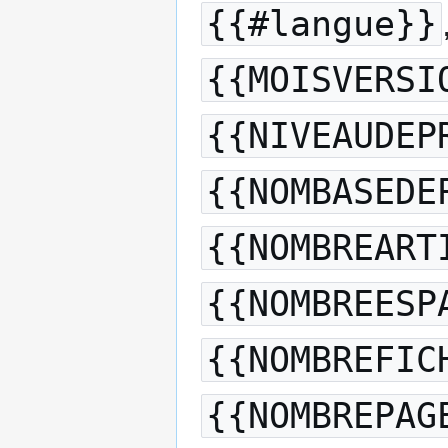
{{#langue}}
{{MOISVERSI
{{NIVEAUDEP
{{NOMBASEDE
{{NOMBREART
{{NOMBREESP
{{NOMBREFIC
{{NOMBREPAG