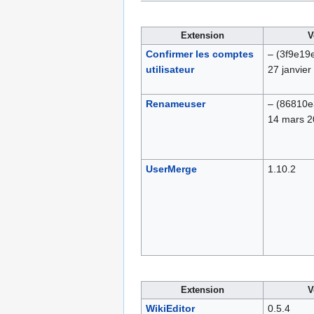
Extension
V
Confirmer les comptes
–
(3f9e19
utilisateur
27 janvier
Renameuser
–
(86810e
14 mars 2
UserMerge
1.10.2
Extension
V
WikiEditor
0.5.4