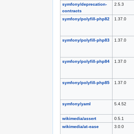
symfony/deprecation-
2.5.3
contracts
symfony/polyfill-php82
1.37.0
symfony/polyfill-php83
1.37.0
symfony/polyfill-php84
1.37.0
symfony/polyfill-php85
1.37.0
symfony/yaml
5.4.52
wikimedia/assert
0.5.1
wikimedia/at-ease
3.0.0