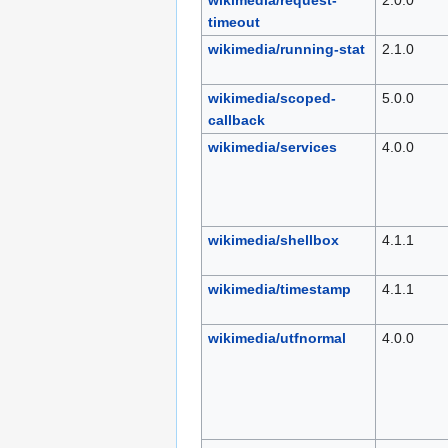
timeout
wikimedia/running-stat
2.1.0
wikimedia/scoped-
5.0.0
callback
wikimedia/services
4.0.0
wikimedia/shellbox
4.1.1
wikimedia/timestamp
4.1.1
wikimedia/utfnormal
4.0.0