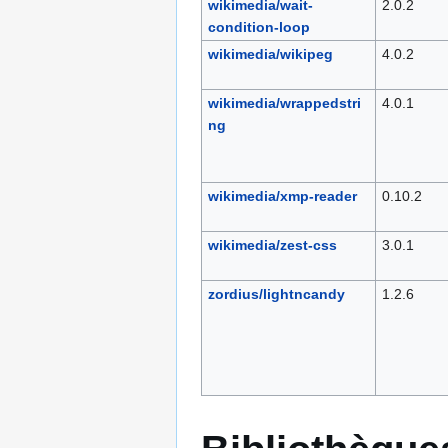
wikimedia/wait-
2.0.2
condition-loop
wikimedia/wikipeg
4.0.2
wikimedia/wrappedstri
4.0.1
ng
wikimedia/xmp-reader
0.10.2
wikimedia/zest-css
3.0.1
zordius/lightncandy
1.2.6