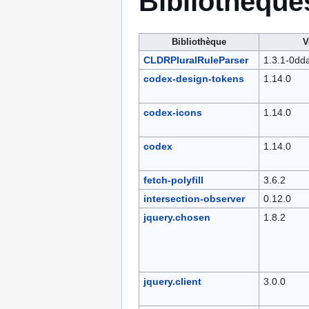
Bibliothèques
Bibliothèque
V
CLDRPluralRuleParser
1.3.1-0dd
codex-design-tokens
1.14.0
codex-icons
1.14.0
codex
1.14.0
fetch-polyfill
3.6.2
intersection-observer
0.12.0
jquery.chosen
1.8.2
jquery.client
3.0.0