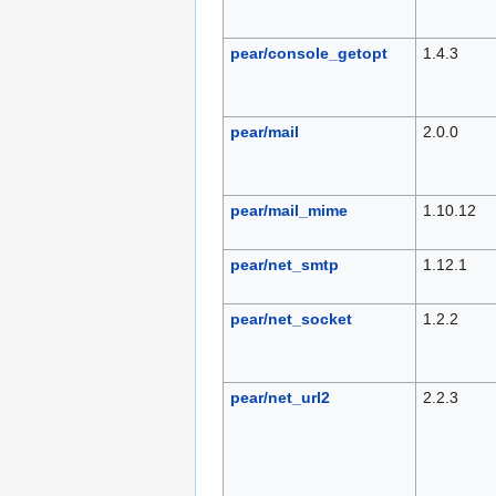
pear/console_getopt
1.4.3
pear/mail
2.0.0
pear/mail_mime
1.10.12
pear/net_smtp
1.12.1
pear/net_socket
1.2.2
pear/net_url2
2.2.3