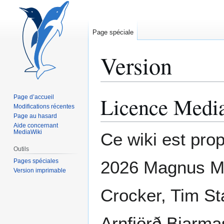
Page spéciale
Version
Licence Medi
Page d’accueil
Aller
Aller
Modifications récentes
à
à
Page au hasard
la
la
Aide concernant
navigation
recherche
MediaWiki
Ce wiki est pro
Outils
Pages spéciales
2026 Magnus Ma
Version imprimable
Crocker, Tim St
Arnfjörð Bjarma