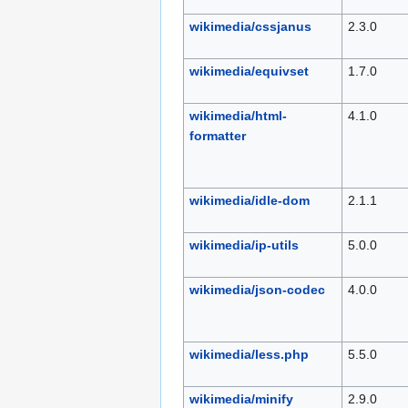
wikimedia/cssjanus
2.3.0
wikimedia/equivset
1.7.0
wikimedia/html-
4.1.0
formatter
wikimedia/idle-dom
2.1.1
wikimedia/ip-utils
5.0.0
wikimedia/json-codec
4.0.0
wikimedia/less.php
5.5.0
wikimedia/minify
2.9.0