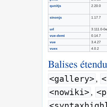
qunitjs
2.20.0
sinonjs
1.17.7
url
3.111.0-0
vue-demi
0.14.7
vue
3.4.27
vuex
4.0.2
Balises étendu
<gallery>
,
<
<nowiki>
,
<p
<syntaxhigh