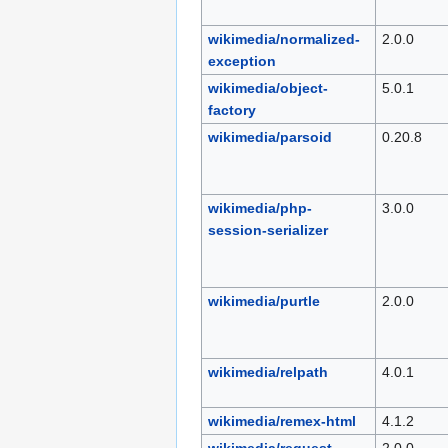
wikimedia/normalized-
2.0.0
exception
wikimedia/object-
5.0.1
factory
wikimedia/parsoid
0.20.8
wikimedia/php-
3.0.0
session-serializer
wikimedia/purtle
2.0.0
wikimedia/relpath
4.0.1
wikimedia/remex-html
4.1.2
wikimedia/request-
2.0.0