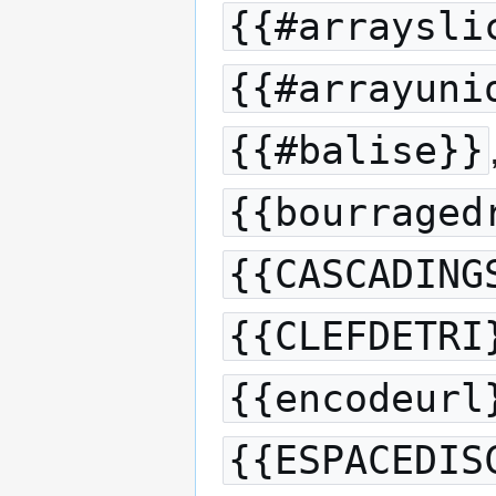
{{#arraysli
{{#arrayuni
{{#balise}}
{{bourraged
{{CASCADING
{{CLEFDETRI
{{encodeurl
{{ESPACEDIS