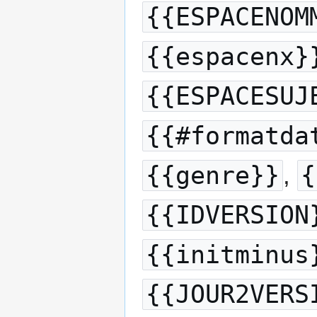
{{ESPACENOM
{{espacenx}
{{ESPACESUJ
{{#formatda
{{genre}}
,
{
{{IDVERSION
{{initminus
{{JOUR2VERS