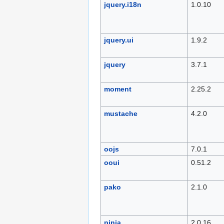
jquery.i18n
1.0.10
jquery.ui
1.9.2
jquery
3.7.1
moment
2.25.2
mustache
4.2.0
oojs
7.0.1
ooui
0.51.2
pako
2.1.0
pinia
2.0.16