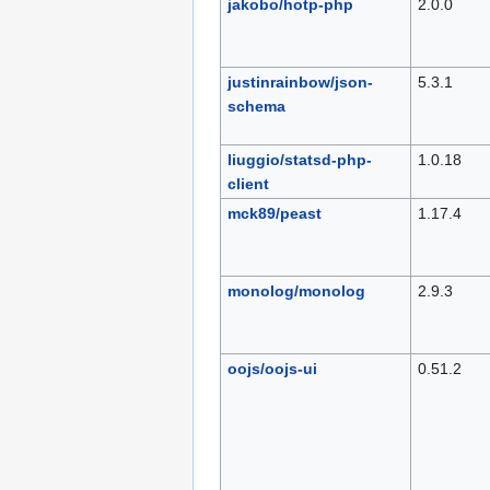
jakobo/hotp-php
2.0.0
justinrainbow/json-
5.3.1
schema
liuggio/statsd-php-
1.0.18
client
mck89/peast
1.17.4
monolog/monolog
2.9.3
oojs/oojs-ui
0.51.2