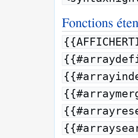
Fonctions éten
{{AFFICHERT
{{#arraydef
{{#arrayind
{{#arraymer
{{#arrayres
{{#arraysea