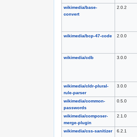
wikimedia/base-
2.0.2
convert
wikimedia/bcp-47-code
2.0.0
wikimedia/cdb
3.0.0
wikimedia/cldr-plural-
3.0.0
rule-parser
wikimedia/common-
0.5.0
passwords
wikimedia/composer-
2.1.0
merge-plugin
wikimedia/css-sanitizer
6.2.1