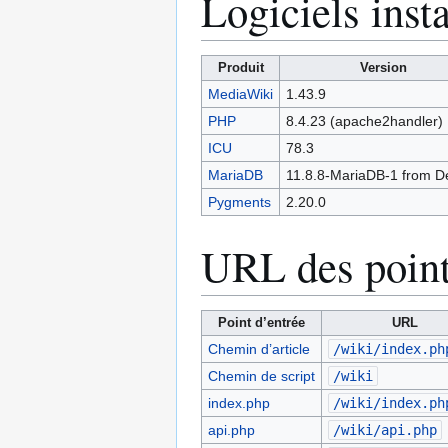
Logiciels insta
Produit
Version
MediaWiki
1.43.9
PHP
8.4.23 (apache2handler)
ICU
78.3
MariaDB
11.8.8-MariaDB-1 from D
Pygments
2.20.0
URL des point
Point d’entrée
URL
Chemin d’article
/wiki/index.ph
Chemin de script
/wiki
index.php
/wiki/index.ph
api.php
/wiki/api.php