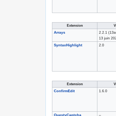
Extension
V
Arrays
2.2.1
(13a
13 juin 20
SyntaxHighlight
2.0
Extension
V
ConfirmEdit
1.6.0
QuestyCaptcha
–