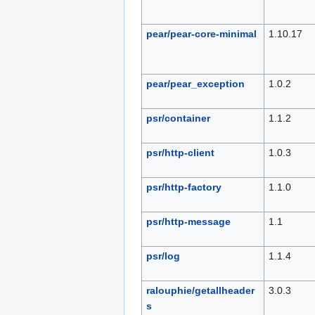
pear/pear-core-minimal
1.10.17
pear/pear_exception
1.0.2
psr/container
1.1.2
psr/http-client
1.0.3
psr/http-factory
1.1.0
psr/http-message
1.1
psr/log
1.1.4
ralouphie/getallheader
3.0.3
s