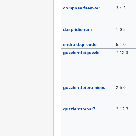
composer/semver
3.4.3
dasprid/enum
1.0.5
endroid/qr-code
5.1.0
guzzlehttp/guzzle
7.12.3
guzzlehttp/promises
2.5.0
guzzlehttp/psr7
2.12.3