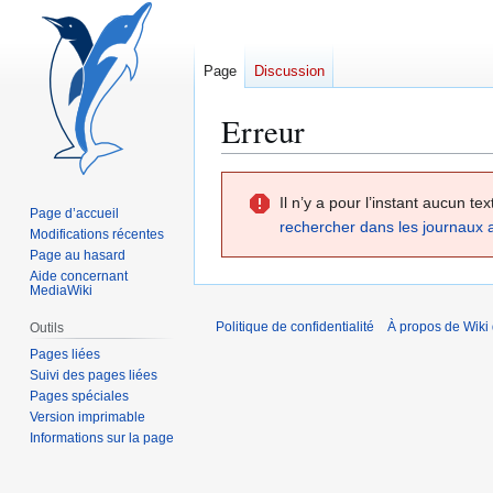
Page
Discussion
Erreur
Aller
Aller
Il n’y a pour l’instant aucun t
à
à
Page d’accueil
rechercher dans les journaux 
la
la
Modifications récentes
navigation
recherche
Page au hasard
Aide concernant
MediaWiki
Politique de confidentialité
À propos de Wiki
Outils
Pages liées
Suivi des pages liées
Pages spéciales
Version imprimable
Informations sur la page