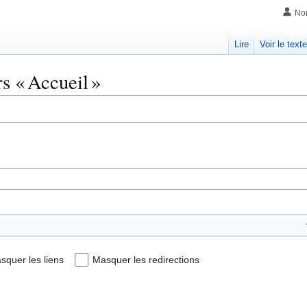
No
Lire
Voir le text
rs « Accueil »
squer les liens
Masquer les redirections