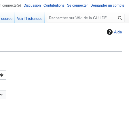
n connecté(e)
Discussion
Contributions
Se connecter
Demander un compte
R
e source
Voir l’historique
e
c
Aide
h
e
r
c
h
e
r