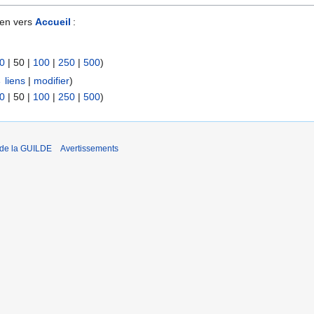
ien vers
Accueil
:
0
|
50
|
100
|
250
|
500
)
 liens
|
modifier
)
0
|
50
|
100
|
250
|
500
)
 de la GUILDE
Avertissements