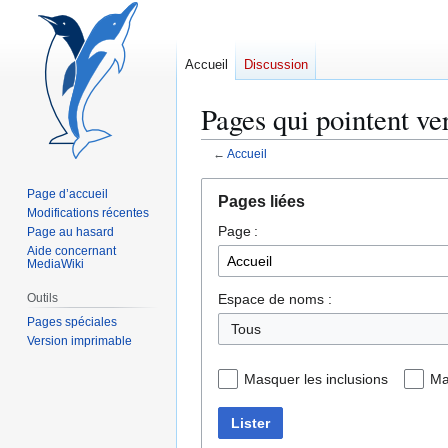
Accueil
Discussion
Pages qui pointent ve
←
Accueil
Aller
Aller
Page d’accueil
Pages liées
à
à
Modifications récentes
Page :
la
la
Page au hasard
Aide concernant
navigation
recherche
MediaWiki
Espace de noms :
Outils
Pages spéciales
Tous
Version imprimable
Masquer les inclusions
Ma
Lister