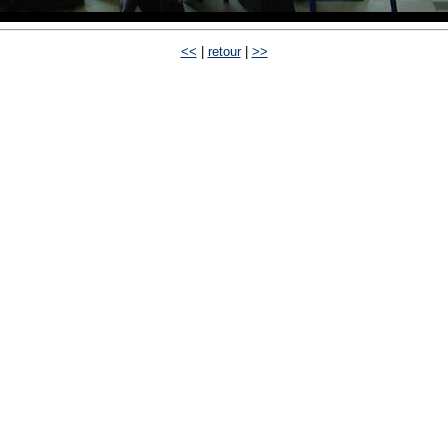
<<
|
retour
|
>>